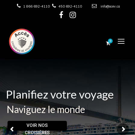
1 866 692-4110
450 692-4110
info@acev.ca
0
Planifiez votre voyage
Naviguez le monde
VOIR NOS
CROISIÈRES