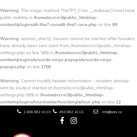
Warning
: The magic method The7PT_Core::__wakeup() must have
public visibility in
/home/accroi3/public_html/wp-
content/plugins/dt-the7-core/dt-the7-core.php
on line
89
Warning
: session_start(): Session cannot be started after headers
have already been sent (sent from /home/accroi3/public_html/wp-
settings.php on line 589) in
/home/accroi3/public_html/wp-
content/plugins/arscode-ninja-popups/arscode-ninja-
popups.php
on line
1706
Warning
: Cannot modify header information - headers already
sent by (output started at /home/accroi3/public_html/wp-
settings.php:589) in
/home/accroi3/public_html/wp-
content/plugins/tourmaster/tour/single/tour.php
on line
12
1 866 692-4110
450 692-4110
info@acev.ca