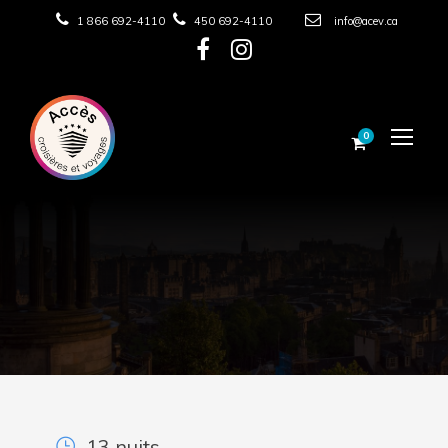
1 866 692-4110
450 692-4110
info@acev.ca
0
13 nuits