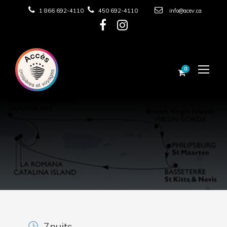
1 866 692-4110
450 692-4110
info@acev.ca
0
7nuits